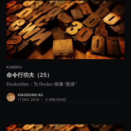
KUNGFU
命令行功夫（25）
DockerSlim：为 Docker 镜像“瘦身”
XIAODONG XU
11 DEC 2019
•
3 MIN READ