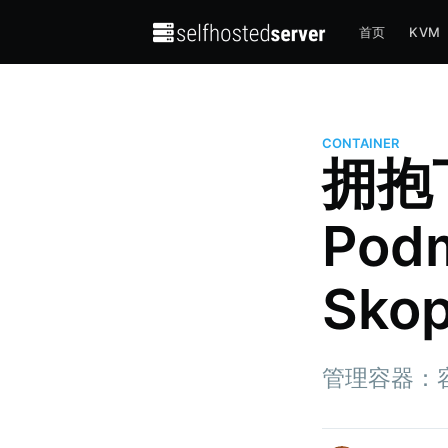
首页
KVM
CONTAINER
拥抱
Pod
Sko
Xiaodong Xu
管理容器：容
Linuxtoy founder and GNU/Linu
More posts
by Xiaodong Xu.