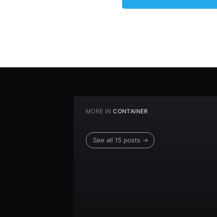
MORE IN
CONTAINER
See all 15 posts →