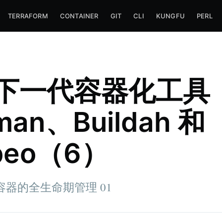
TERRAFORM
CONTAINER
GIT
CLI
KUNGFU
PERL
下一代容器化工具
man、Buildah 和
peo（6）
器的全生命期管理 01
x fan.